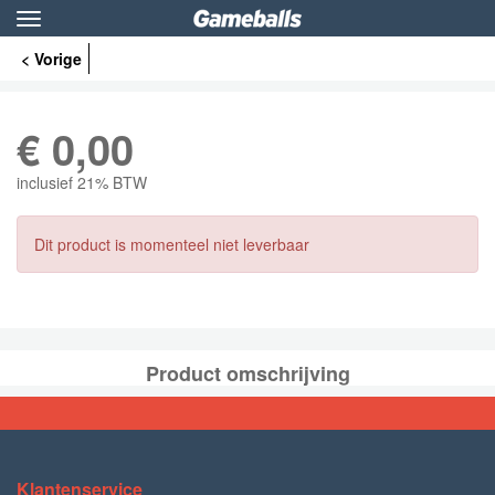
Toggle
navigation
< Vorige
€
0,00
inclusief 21% BTW
Dit product is momenteel niet leverbaar
Product omschrijving
Klantenservice