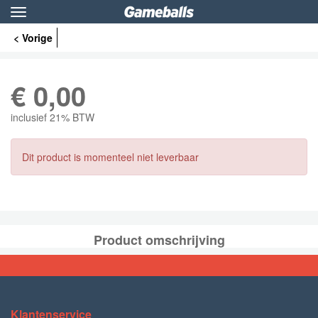
Toggle
navigation
< Vorige
€
0,00
inclusief 21% BTW
Dit product is momenteel niet leverbaar
Product omschrijving
Klantenservice