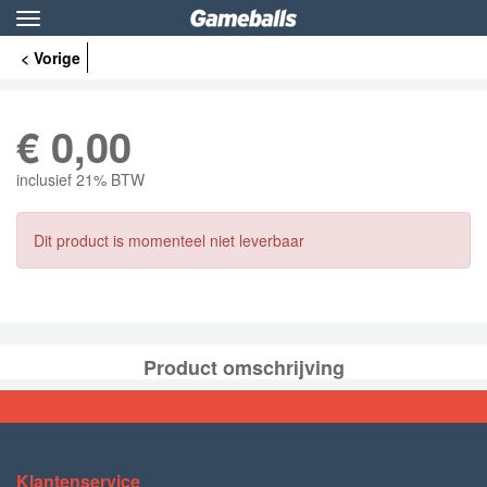
Toggle
navigation
< Vorige
€
0,00
inclusief 21% BTW
Dit product is momenteel niet leverbaar
Product omschrijving
Klantenservice