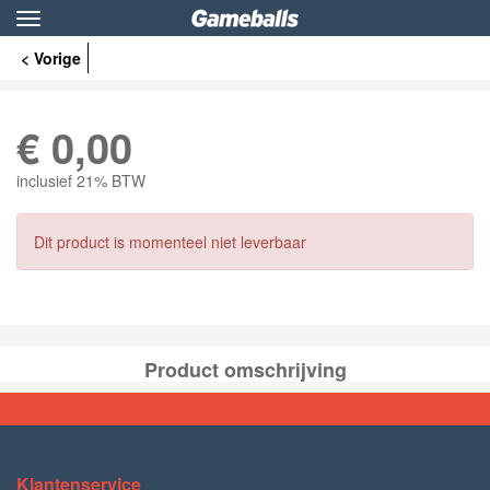
Toggle
navigation
< Vorige
€
0,00
inclusief 21% BTW
Dit product is momenteel niet leverbaar
Product omschrijving
Klantenservice