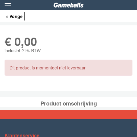
Toggle
navigation
< Vorige
€
0,00
inclusief 21% BTW
Dit product is momenteel niet leverbaar
Product omschrijving
Klantenservice