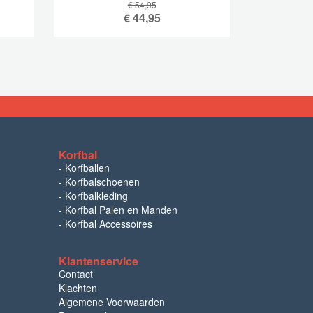
€ 54,95
€
44,95
Korfbal
-
Korfballen
-
Korfbalschoenen
-
Korfbalkleding
-
Korfbal Palen en Manden
-
Korfbal Accessoires
Klantenservice
Contact
Klachten
Algemene Voorwaarden