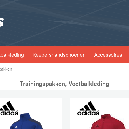
balkleding
Keepershandschoenen
Accessoires
spakken
Trainingspakken, Voetbalkleding