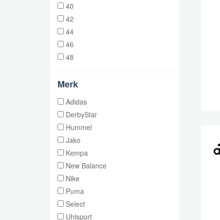
40
42
44
46
48
Merk
Adidas
DerbyStar
Hummel
Jako
Kempa
New Balance
Nike
Puma
Select
Uhlsport