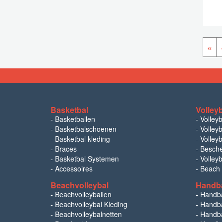
«
Basketbal
Volley
-
Basketballen
-
Volley
-
Basketbalschoenen
-
Volleyb
-
Basketbal kleding
-
Volleyb
-
Braces
-
Besch
-
Basketbal Systemen
-
Volley
-
Accessoires
-
Beach
Beachvolleybal
Handb
-
Beachvolleyballen
-
Handb
-
Beachvolleybal Kleding
-
Handba
-
Beachvolleybalnetten
-
Handba