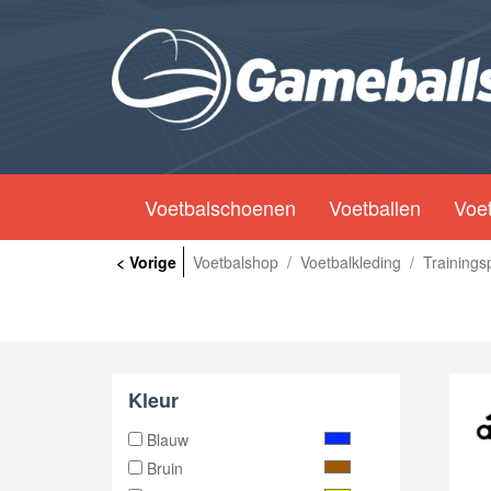
Voetbalschoenen
Voetballen
Voet
< Vorige
Voetbalshop
/
Voetbalkleding
/
Training
Kleur
Blauw
Bruin