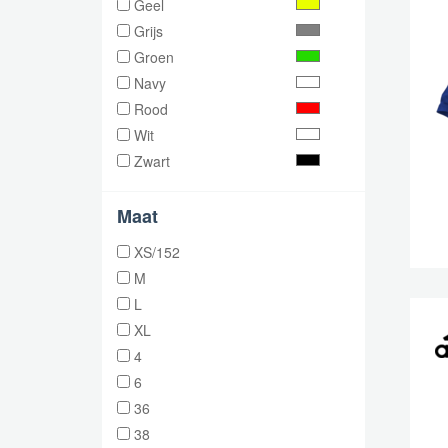
Geel
Grijs
Groen
Navy
Rood
Wit
Zwart
Maat
XS/152
M
L
XL
4
6
36
38