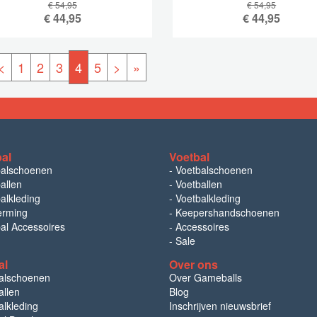
€ 54,95
€ 54,95
€
44,95
€
44,95
<
1
2
3
4
5
>
»
bal
Voetbal
balschoenen
-
Voetbalschoenen
allen
-
Voetballen
alkleding
-
Voetbalkleding
erming
-
Keepershandschoenen
bal Accessoires
-
Accessoires
-
Sale
al
Over ons
alschoenen
Over Gameballs
llen
Blog
lkleding
Inschrijven nieuwsbrief