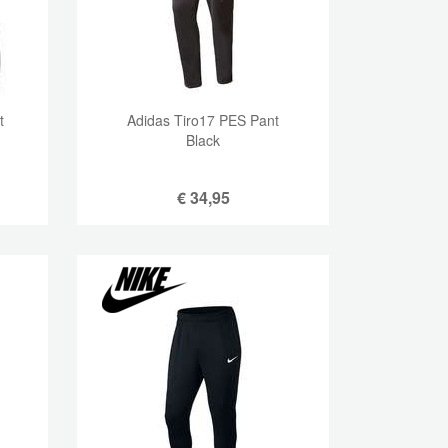
t
Adidas Tiro17 PES Pant
Black
€
34,95